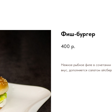
Фиш-бургер
400
р.
Нежное рыбное филе в сочетании
вкус, дополняется салатом айсбе