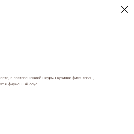
сете, в составе каждой шаурмы куриное филе, лаваш,
мат и фирменный соус.